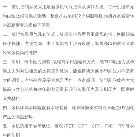
一、整机控制系统采用最新微机伺服控制及操作系统，每一机组单元
均由独立伺服电机驱动，整台机共采用22个伺服电机 为机器高速运转
中高精度套准提供了保障。
二、版辊筒采用气涨套筒式，版辊筒轻盈而且不需配齿轮，换版辊筒
操作快捷、方便简单。由于版辊筒上没有齿轮，既提高印刷质量又减
轻对版辊筒的维护。
三、印刷、传墨压力调整: 版辊筒采用走辊肩方式，调节印刷压力及传
墨压力对两边相应的支撑架作微调，版辊筒换大换小印刷压力不需有
大的调节，有特殊印刷要求也只需作一点点微调，使印刷的效率大大
提高（之前结构每次印刷都要重新调节传墨压力及印刷压力，既费时
又费材料）。
四、该机印刷承印辊配有水冷装置，印刷薄膜类材料时不会受UV固化
产生的高温影响。
五、本机适用于卷筒纸张、覆膜 (PET、OPP、CPP、PVC、PP) 等材