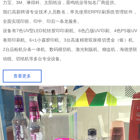
力宝、3M、琳得科、太阳纸业，晨鸣纸业等知名厂商提供。
我们高新聘请专业技术人员数名，率先使用ERP印刷系统管理软件，
全面实现印前、印中、印后一条龙服务。
设备有7色UV型LED轮转胶印印刷机、6色凸版UV印刷、4色PS板UV
卷筒印刷机、6+1小森胶印机、3台高速精密双座模切烫金（银）机、
2台品检机分条一体机、数码模切机、激光制版机、糊盒机，海德堡联
动线、切纸机等多台专业设备。
查看更多