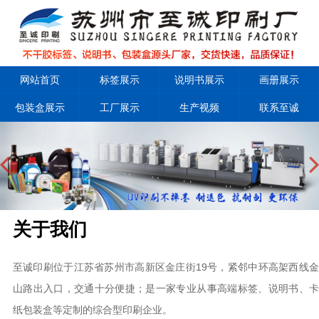
网站首页
标签展示
说明书展示
画册展示
包装盒展示
工厂展示
生产视频
联系至诚
关于我们
至诚印刷位于江苏省苏州市高新区金庄街19号，紧邻中环高架西线金
山路出入口，交通十分便捷；是一家专业从事高端标签、说明书、卡