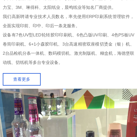
力宝、3M、琳得科、太阳纸业，晨鸣纸业等知名厂商提供。
我们高新聘请专业技术人员数名，率先使用ERP印刷系统管理软件，
全面实现印前、印中、印后一条龙服务。
设备有7色UV型LED轮转胶印印刷机、6色凸版UV印刷、4色PS板UV
卷筒印刷机、6+1小森胶印机、3台高速精密双座模切烫金（银）机、
2台品检机分条一体机、数码模切机、激光制版机、糊盒机，海德堡联
动线、切纸机等多台专业设备。
查看更多