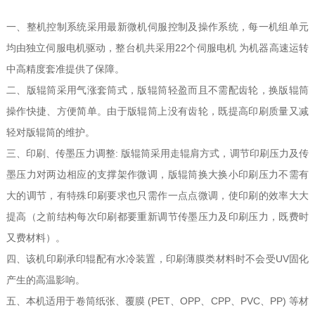
一、整机控制系统采用最新微机伺服控制及操作系统，每一机组单元
均由独立伺服电机驱动，整台机共采用22个伺服电机 为机器高速运转
中高精度套准提供了保障。
二、版辊筒采用气涨套筒式，版辊筒轻盈而且不需配齿轮，换版辊筒
操作快捷、方便简单。由于版辊筒上没有齿轮，既提高印刷质量又减
轻对版辊筒的维护。
三、印刷、传墨压力调整: 版辊筒采用走辊肩方式，调节印刷压力及传
墨压力对两边相应的支撑架作微调，版辊筒换大换小印刷压力不需有
大的调节，有特殊印刷要求也只需作一点点微调，使印刷的效率大大
提高（之前结构每次印刷都要重新调节传墨压力及印刷压力，既费时
又费材料）。
四、该机印刷承印辊配有水冷装置，印刷薄膜类材料时不会受UV固化
产生的高温影响。
五、本机适用于卷筒纸张、覆膜 (PET、OPP、CPP、PVC、PP) 等材